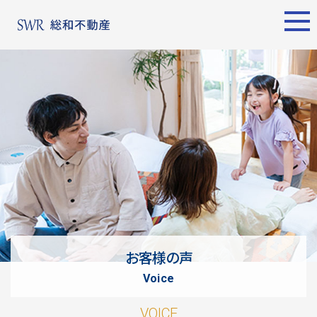
エリア別
名古屋エリア
売却サポート
東京エリア
物件検索
シーンごとの売却
物件検索
名古屋エリア
物件一覧
売り方のメリット・デメ
物件一覧
不動産売却
リット
について
買い替えの流れ
購入希望者
情報一覧
売却実績
戸建てを高く売るための
東京エリア
ポイント
お客様の声
土地を高く売るためのポ
不動産売却
voice
イント
について
マンションを高く売るた
購入希望者
VOICE