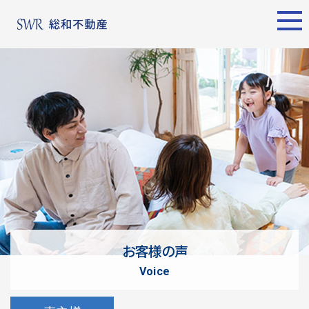
エリア別
名古屋エリア
売却サポート
東京エリア
物件検索
シーンごとの売却
物件検索
名古屋エリア
物件一覧
売り方のメリット・デメ
物件一覧
不動産売却
リット
について
買い替えの流れ
購入希望者
情報一覧
売却実績
戸建てを高く売るための
東京エリア
ポイント
お客様の声
土地を高く売るためのポ
不動産売却
voice
イント
について
マンションを高く売るた
購入希望者