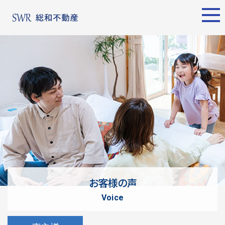
エリア別
名古屋エリア
売却サポート
東京エリア
物件検索
シーンごとの売却
物件検索
名古屋エリア
物件一覧
売り方のメリット・デメ
物件一覧
不動産売却
リット
について
買い替えの流れ
購入希望者
情報一覧
売却実績
戸建てを高く売るための
東京エリア
ポイント
お客様の声
土地を高く売るためのポ
不動産売却
voice
イント
について
マンションを高く売るた
購入希望者