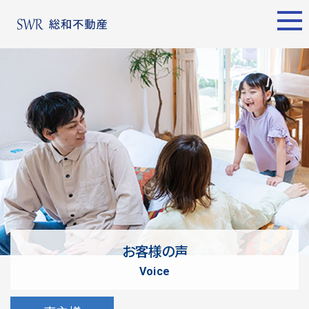
エリア別
名古屋エリア
売却サポート
東京エリア
物件検索
シーンごとの売却
物件検索
名古屋エリア
物件一覧
売り方のメリット・デメ
物件一覧
不動産売却
リット
について
買い替えの流れ
購入希望者
情報一覧
売却実績
戸建てを高く売るための
東京エリア
ポイント
お客様の声
土地を高く売るためのポ
不動産売却
voice
イント
について
マンションを高く売るた
購入希望者