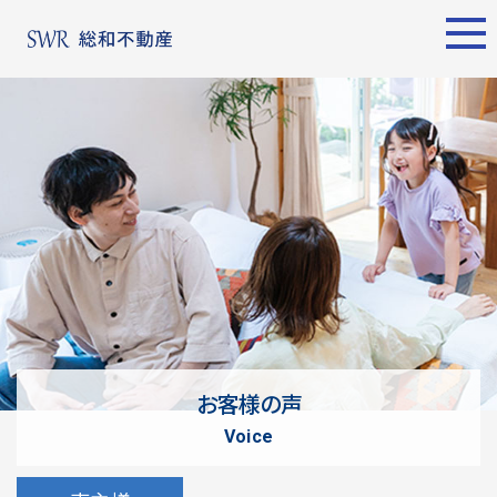
エリア別
名古屋エリア
売却サポート
東京エリア
物件検索
シーンごとの売却
物件検索
名古屋エリア
物件一覧
売り方のメリット・デメ
物件一覧
不動産売却
リット
について
買い替えの流れ
購入希望者
情報一覧
売却実績
戸建てを高く売るための
東京エリア
ポイント
お客様の声
土地を高く売るためのポ
不動産売却
voice
イント
について
マンションを高く売るた
購入希望者