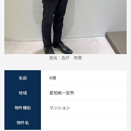
担当：吉戸 飛賀
名前
K様
地域
愛知県一宮市
物件種別
マンション
物件名