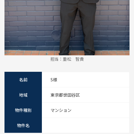
担当：重松 智貴
名前
S様
地域
東京都世田谷区
物件種別
マンション
物件名