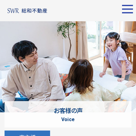
エリア別
名古屋エリア
売却サポート
東京エリア
物件検索
シーンごとの売却
物件検索
名古屋エリア
物件一覧
売り方のメリット・デメ
物件一覧
不動産売却
リット
について
買い替えの流れ
購入希望者
情報一覧
売却実績
戸建てを高く売るための
東京エリア
ポイント
お客様の声
土地を高く売るためのポ
不動産売却
voice
イント
について
マンションを高く売るた
購入希望者