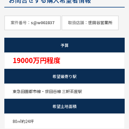
めのポイント
情報一覧
案件番号：
s@w002837
取扱店舗：
世田谷営業所
予算
19000万円程度
希望最寄り駅
東急田園都市線・世田谷線 三軒茶屋駅
希望土地面積
80㎡
約24坪