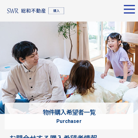
エリア別
名古屋エリア
売却サポート
東京エリア
物件検索
シーンごとの売却
物件検索
名古屋エリア
物件一覧
売り方のメリット・デメ
物件一覧
不動産売却
リット
について
買い替えの流れ
購入希望者
情報一覧
売却実績
戸建てを高く売るための
東京エリア
ポイント
物件購入希望者一覧
土地を高く売るためのポ
不動産売却
purchaser
イント
について
マンションを高く売るた
購入希望者
お問合せする購入希望者情報