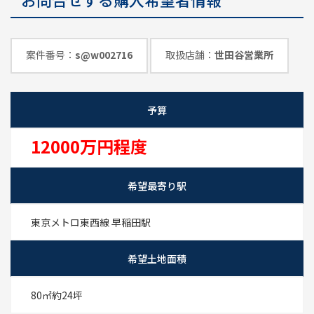
めのポイント
情報一覧
案件番号：
s@w002716
取扱店舗：
世田谷営業所
予算
12000万円程度
希望最寄り駅
東京メトロ東西線 早稲田駅
希望土地面積
80㎡
約24坪