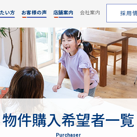
たい方
お客様の声
店舗案内
会社案内
採用
エリア
売却サポート
索
シーンごとの売却
覧
売り方のメリット・デメリット
買い替えの流れ
売却実績
戸建てを高く売るためのポイント
物件購入希望者一覧
土地を高く売るためのポイント
マンションを高く売るためのポイント
purchaser