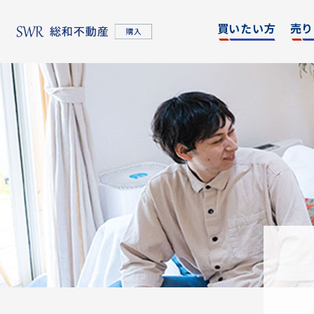
買いたい方
売り
名古屋エリア
エリア別
東京
物件検索
物件検
名古屋エリア
物件一覧
物件一
不動産売却について
購入希望者情報一覧
東京エリア
不動産売却について
購入希望者情報一覧