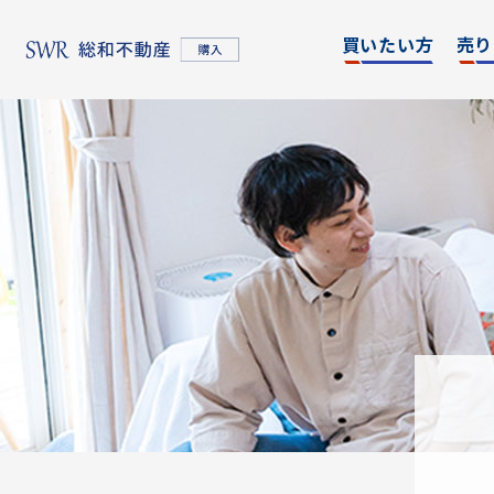
買いたい方
売り
名古屋エリア
エリア別
東京
物件検索
物件検
名古屋エリア
物件一覧
物件一
不動産売却について
購入希望者情報一覧
東京エリア
不動産売却について
購入希望者情報一覧