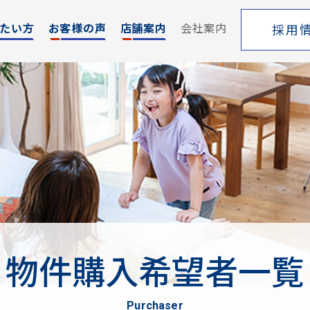
たい方
お客様の声
店舗案内
会社案内
採用
エリア
売却サポート
索
シーンごとの売却
覧
売り方のメリット・デメリット
買い替えの流れ
売却実績
戸建てを高く売るためのポイント
物件購入希望者一覧
土地を高く売るためのポイント
マンションを高く売るためのポイント
purchaser