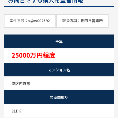
めのポイント
情報一覧
案件番号：
s@w002592
取扱店舗：
世田谷営業所
予算
25000万円程度
マンション名
港区西麻布
希望間取り
2LDK