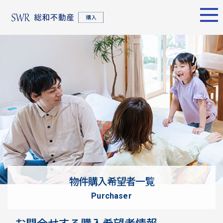
エリア別
名古屋エリア
売却サポート
東京エリア
物件検索
シーンごとの売却
物件検索
名古屋エリア
物件一覧
売り方のメリット・デメ
物件一覧
不動産売却
リット
について
買い替えの流れ
購入希望者
情報一覧
売却実績
戸建てを高く売るための
東京エリア
ポイント
物件購入希望者一覧
土地を高く売るためのポ
不動産売却
purchaser
イント
について
マンションを高く売るた
購入希望者
お問合せする購入希望者情報