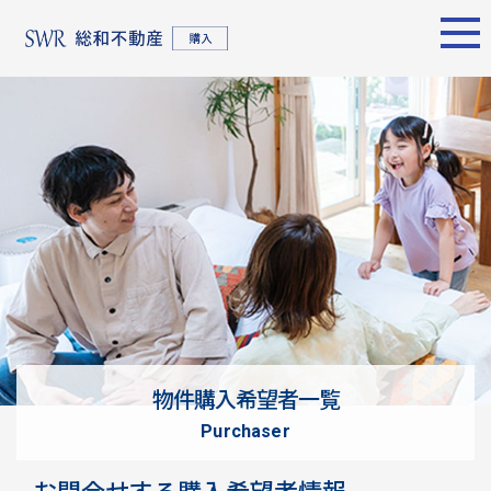
エリア別
名古屋エリア
売却サポート
東京エリア
物件検索
シーンごとの売却
物件検索
名古屋エリア
物件一覧
売り方のメリット・デメ
物件一覧
不動産売却
リット
について
買い替えの流れ
購入希望者
情報一覧
売却実績
戸建てを高く売るための
東京エリア
ポイント
物件購入希望者一覧
土地を高く売るためのポ
不動産売却
purchaser
イント
について
マンションを高く売るた
購入希望者
お問合せする購入希望者情報