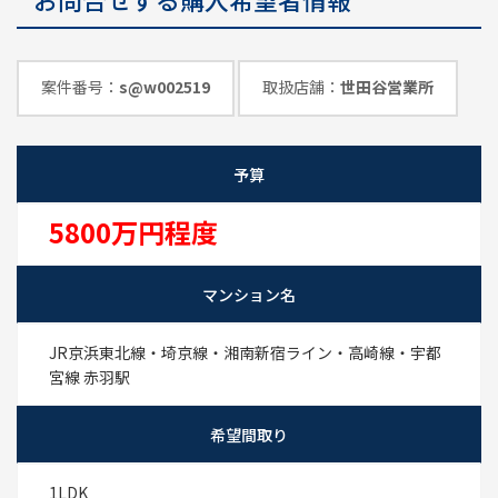
めのポイント
情報一覧
案件番号：
s@w002519
取扱店舗：
世田谷営業所
予算
5800万円程度
マンション名
JR京浜東北線・埼京線・湘南新宿ライン・高崎線・宇都
宮線 赤羽駅
希望間取り
1LDK