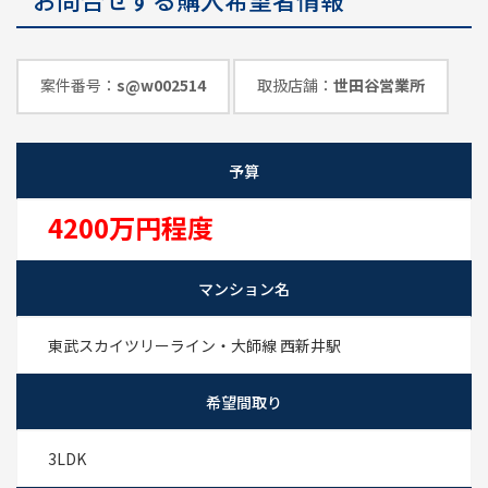
めのポイント
情報一覧
案件番号：
s@w002514
取扱店舗：
世田谷営業所
予算
4200万円程度
マンション名
東武スカイツリーライン・大師線 西新井駅
希望間取り
3LDK