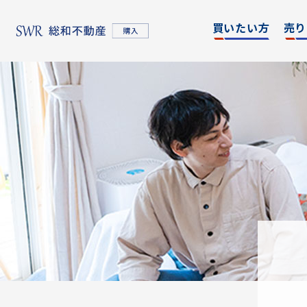
買いたい方
売り
名古屋エリア
エリア別
東京
物件検索
物件検
名古屋エリア
物件一覧
物件一
不動産売却について
購入希望者情報一覧
東京エリア
不動産売却について
購入希望者情報一覧