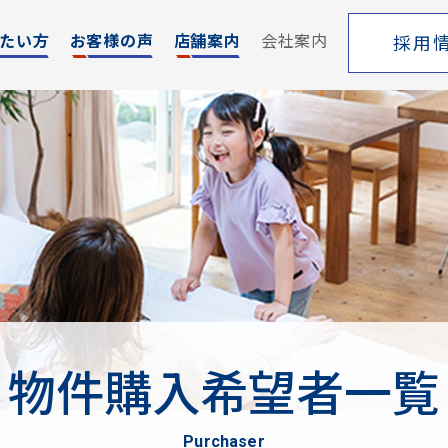
たい方
お客様の声
店舗案内
会社案内
採用
エリア
売却サポート
索
シーンごとの売却
覧
売り方のメリット・デメリット
買い替えの流れ
売却実績
戸建てを高く売るためのポイント
物件購入希望者一覧
土地を高く売るためのポイント
マンションを高く売るためのポイント
purchaser