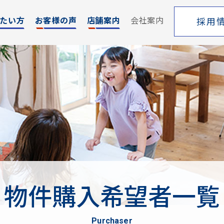
たい方
お客様の声
店舗案内
会社案内
採用
エリア
売却サポート
索
シーンごとの売却
覧
売り方のメリット・デメリット
買い替えの流れ
売却実績
戸建てを高く売るためのポイント
物件購入希望者一覧
土地を高く売るためのポイント
マンションを高く売るためのポイント
purchaser