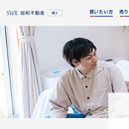
買いたい方
売り
名古屋エリア
エリア別
東京
物件検索
物件検
名古屋エリア
物件一覧
物件一
不動産売却について
購入希望者情報一覧
東京エリア
不動産売却について
購入希望者情報一覧