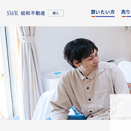
買いたい方
売り
名古屋エリア
エリア別
東京
物件検索
物件検
名古屋エリア
物件一覧
物件一
不動産売却について
購入希望者情報一覧
東京エリア
不動産売却について
購入希望者情報一覧