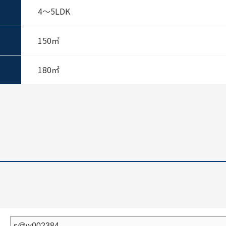
4～5LDK
150㎡
180㎡