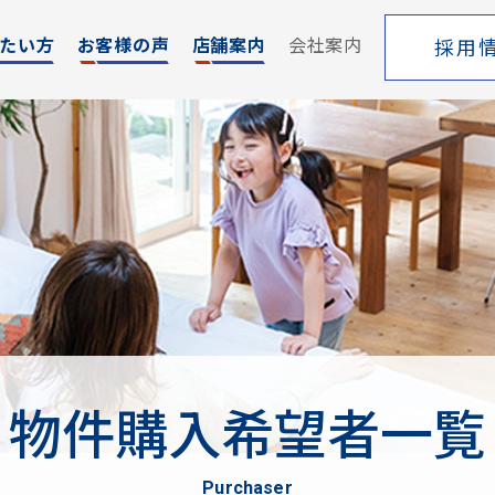
たい方
お客様の声
店舗案内
会社案内
採用
エリア
売却サポート
索
シーンごとの売却
覧
売り方のメリット・デメリット
買い替えの流れ
売却実績
戸建てを高く売るためのポイント
物件購入希望者一覧
土地を高く売るためのポイント
マンションを高く売るためのポイント
purchaser