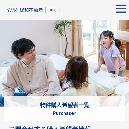
エリア別
名古屋エリア
売却サポート
東京エリア
物件検索
シーンごとの売却
物件検索
名古屋エリア
物件一覧
売り方のメリット・デメ
物件一覧
不動産売却
リット
について
買い替えの流れ
購入希望者
情報一覧
売却実績
戸建てを高く売るための
東京エリア
ポイント
物件購入希望者一覧
土地を高く売るためのポ
不動産売却
purchaser
イント
について
マンションを高く売るた
購入希望者
お問合せする購入希望者情報