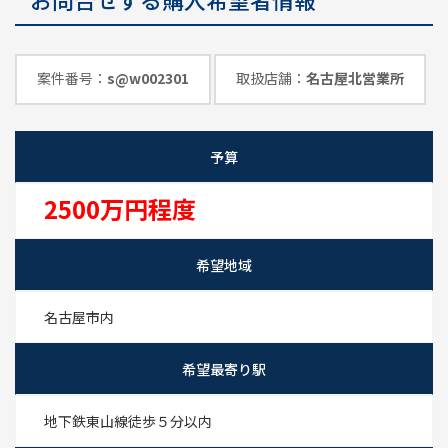
めのポイント
情報一覧
案件番号：
s@w002301
取扱店舗：
名古屋北営業所
予算
2500万円程度
希望地域
名古屋市内
希望最寄り駅
地下鉄東山線徒歩５分以内