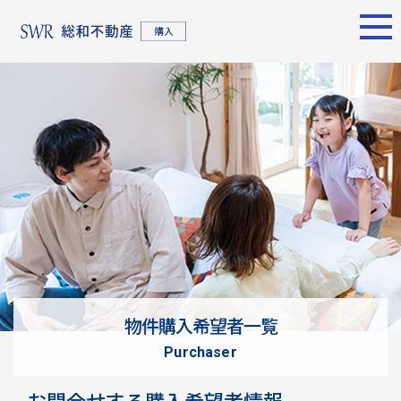
エリア別
名古屋エリア
売却サポート
東京エリア
物件検索
シーンごとの売却
物件検索
名古屋エリア
物件一覧
売り方のメリット・デメ
物件一覧
不動産売却
リット
について
買い替えの流れ
購入希望者
情報一覧
売却実績
戸建てを高く売るための
東京エリア
ポイント
物件購入希望者一覧
土地を高く売るためのポ
不動産売却
purchaser
イント
について
マンションを高く売るた
購入希望者
お問合せする購入希望者情報