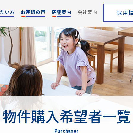
たい方
お客様の声
店舗案内
会社案内
採用
エリア
売却サポート
索
シーンごとの売却
覧
売り方のメリット・デメリット
買い替えの流れ
売却実績
戸建てを高く売るためのポイント
物件購入希望者一覧
土地を高く売るためのポイント
マンションを高く売るためのポイント
purchaser