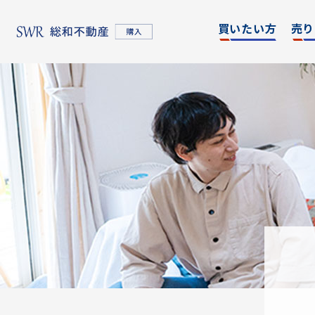
買いたい方
売り
名古屋エリア
エリア別
東京
物件検索
物件検
名古屋エリア
物件一覧
物件一
不動産売却について
購入希望者情報一覧
東京エリア
不動産売却について
購入希望者情報一覧