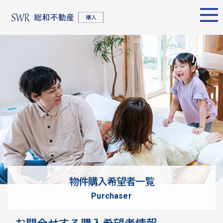
エリア別
名古屋エリア
売却サポート
東京エリア
物件検索
シーンごとの売却
物件検索
名古屋エリア
物件一覧
売り方のメリット・デメ
物件一覧
不動産売却
リット
について
買い替えの流れ
購入希望者
情報一覧
売却実績
戸建てを高く売るための
東京エリア
ポイント
物件購入希望者一覧
土地を高く売るためのポ
不動産売却
purchaser
イント
について
マンションを高く売るた
購入希望者
お問合せする購入希望者情報