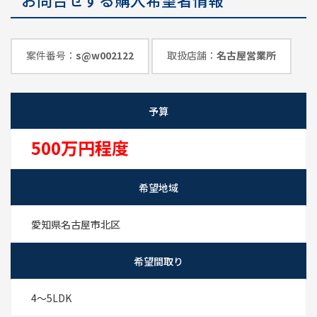
めのポイント
情報一覧
案件番号：
s@w002122
取扱店舗：
名古屋営業所
予算
500万円程度
希望地域
愛知県名古屋市北区
希望間取り
4～5LDK