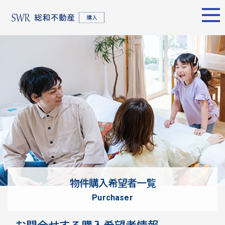
エリア別
名古屋エリア
売却サポート
東京エリア
物件検索
シーンごとの売却
物件検索
名古屋エリア
物件一覧
売り方のメリット・デメ
物件一覧
不動産売却
リット
について
買い替えの流れ
購入希望者
情報一覧
売却実績
戸建てを高く売るための
東京エリア
ポイント
物件購入希望者一覧
土地を高く売るためのポ
不動産売却
purchaser
イント
について
マンションを高く売るた
購入希望者
お問合せする購入希望者情報