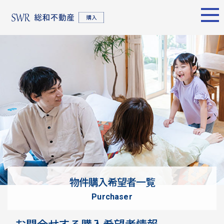
エリア別
名古屋エリア
売却サポート
東京エリア
物件検索
シーンごとの売却
物件検索
名古屋エリア
物件一覧
売り方のメリット・デメ
物件一覧
不動産売却
リット
について
買い替えの流れ
購入希望者
情報一覧
売却実績
戸建てを高く売るための
東京エリア
ポイント
物件購入希望者一覧
土地を高く売るためのポ
不動産売却
purchaser
イント
について
マンションを高く売るた
購入希望者
お問合せする購入希望者情報