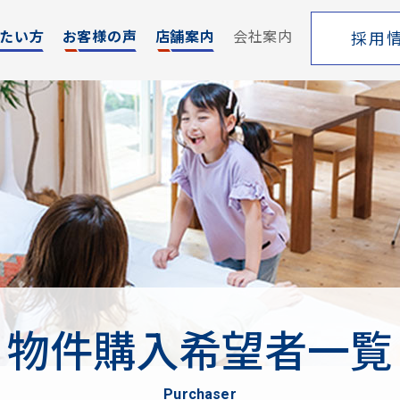
たい方
お客様の声
店舗案内
会社案内
採用
エリア
売却サポート
索
シーンごとの売却
覧
売り方のメリット・デメリット
買い替えの流れ
売却実績
戸建てを高く売るためのポイント
物件購入希望者一覧
土地を高く売るためのポイント
マンションを高く売るためのポイント
purchaser