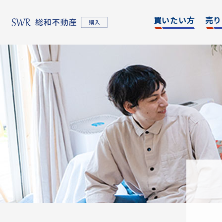
買いたい方
売り
名古屋エリア
エリア別
東京
物件検索
物件検
名古屋エリア
物件一覧
物件一
不動産売却について
購入希望者情報一覧
東京エリア
不動産売却について
購入希望者情報一覧