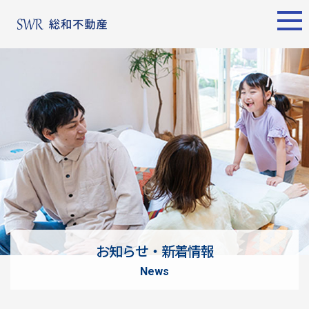
エリア別
名古屋エリア
売却サポート
東京エリア
物件検索
シーンごとの売却
物件検索
名古屋エリア
物件一覧
売り方のメリット・デメ
物件一覧
不動産売却
リット
について
買い替えの流れ
購入希望者
情報一覧
売却実績
戸建てを高く売るための
東京エリア
ポイント
お知らせ・新着情報
土地を高く売るためのポ
不動産売却
news
イント
について
マンションを高く売るた
購入希望者