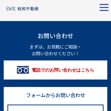
エリア別
名古屋エリア
売却サポート
東京エリア
お問い合わせ
物件検索
シーンごとの売却
物件検索
名古屋エリア
まずは、お気軽にご相談・
お問い合わせください！
物件一覧
売り方のメリット・デメ
物件一覧
不動産売却
リット
について
買い替えの流れ
購入希望者
電話でのお問い合わせはこちら
情報一覧
売却実績
戸建てを高く売るための
東京エリア
ポイント
土地を高く売るためのポ
フォームからお問い合わせ
不動産売却
イント
について
マンションを高く売るた
購入希望者