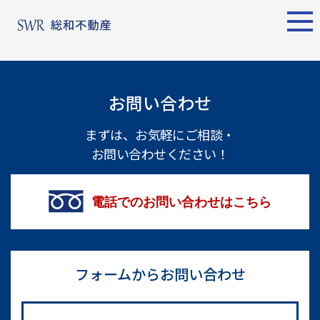
エリア別
名古屋エリア
売却サポート
東京エリア
お問い合わせ
物件検索
シーンごとの売却
物件検索
名古屋エリア
まずは、お気軽にご相談・
お問い合わせください！
物件一覧
売り方のメリット・デメ
物件一覧
不動産売却
リット
について
買い替えの流れ
購入希望者
電話でのお問い合わせはこちら
情報一覧
売却実績
戸建てを高く売るための
東京エリア
ポイント
土地を高く売るためのポ
フォームからお問い合わせ
不動産売却
イント
について
マンションを高く売るた
購入希望者