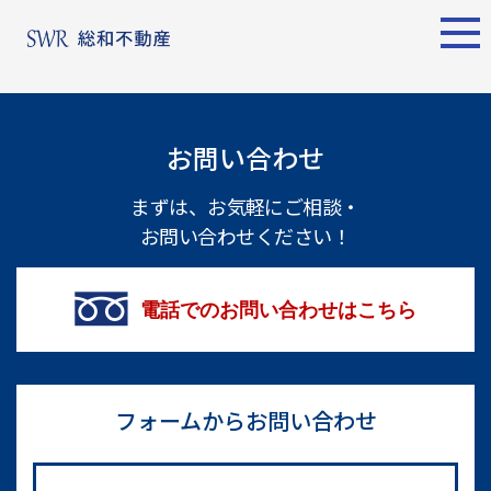
エリア別
名古屋エリア
売却サポート
東京エリア
お問い合わせ
物件検索
シーンごとの売却
物件検索
名古屋エリア
まずは、お気軽にご相談・
お問い合わせください！
物件一覧
売り方のメリット・デメ
物件一覧
不動産売却
リット
について
買い替えの流れ
購入希望者
電話でのお問い合わせはこちら
情報一覧
売却実績
戸建てを高く売るための
東京エリア
ポイント
土地を高く売るためのポ
フォームからお問い合わせ
不動産売却
イント
について
マンションを高く売るた
購入希望者