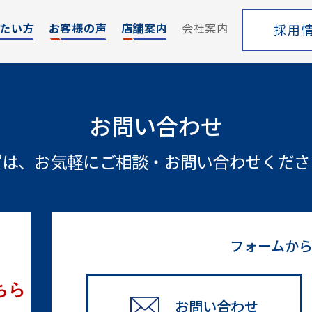
たい方
お客様の声
店舗案内
会社案内
採用
エリア
売却サポート
お問い合わせ
索
シーンごとの売却
ずは、お気軽にご相談・
お問い合わせくださ
覧
売り方のメリット・デメリット
買い替えの流れ
売却実績
戸建てを高く売るためのポイント
フォームか
土地を高く売るためのポイント
マンションを高く売るためのポイント
ちら
お問い合わせ