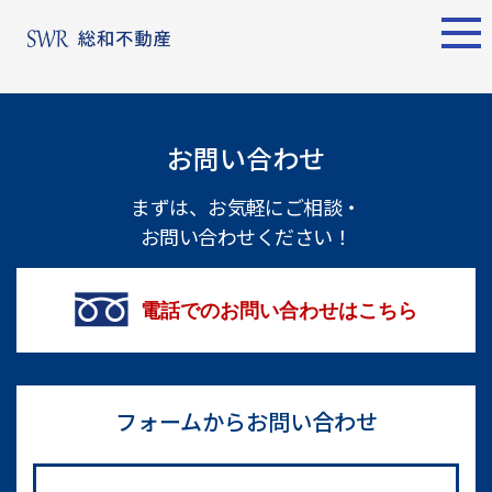
エリア別
名古屋エリア
売却サポート
東京エリア
お問い合わせ
物件検索
シーンごとの売却
物件検索
名古屋エリア
まずは、お気軽にご相談・
お問い合わせください！
物件一覧
売り方のメリット・デメ
物件一覧
不動産売却
リット
について
買い替えの流れ
購入希望者
電話でのお問い合わせはこちら
情報一覧
売却実績
戸建てを高く売るための
東京エリア
ポイント
土地を高く売るためのポ
フォームからお問い合わせ
不動産売却
イント
について
マンションを高く売るた
購入希望者