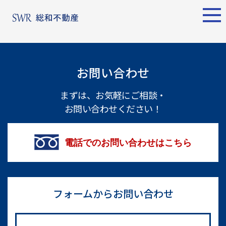
エリア別
名古屋エリア
売却サポート
東京エリア
お問い合わせ
物件検索
シーンごとの売却
物件検索
名古屋エリア
まずは、お気軽にご相談・
お問い合わせください！
物件一覧
売り方のメリット・デメ
物件一覧
不動産売却
リット
について
買い替えの流れ
購入希望者
電話でのお問い合わせはこちら
情報一覧
売却実績
戸建てを高く売るための
東京エリア
ポイント
土地を高く売るためのポ
フォームからお問い合わせ
不動産売却
イント
について
マンションを高く売るた
購入希望者