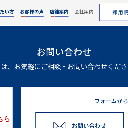
たい方
お客様の声
店舗案内
会社案内
採用
エリア
売却サポート
お問い合わせ
索
シーンごとの売却
ずは、お気軽にご相談・
お問い合わせくださ
覧
売り方のメリット・デメリット
買い替えの流れ
売却実績
戸建てを高く売るためのポイント
フォームか
土地を高く売るためのポイント
マンションを高く売るためのポイント
ちら
お問い合わせ