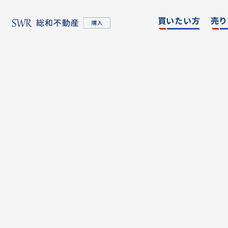
買いたい方
売り
名古屋エリア
エリア別
東京
物件検索
物件検
名古屋エリア
物件一覧
物件一
不動産売却について
購入希望者情報一覧
東京エリア
不動産売却について
購入希望者情報一覧