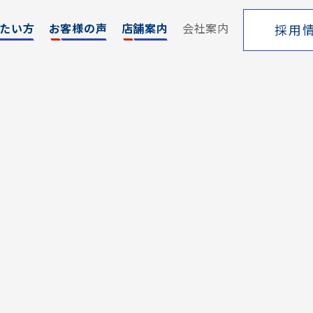
たい方
お客様の声
店舗案内
会社案内
採用
エリア
売却サポート
索
シーンごとの売却
覧
売り方のメリット・デメリット
買い替えの流れ
売却実績
戸建てを高く売るためのポイント
土地を高く売るためのポイント
マンションを高く売るためのポイント