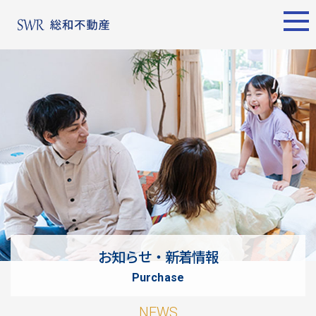
エリア別
名古屋エリア
売却サポート
東京エリア
物件検索
シーンごとの売却
物件検索
名古屋エリア
物件一覧
売り方のメリット・デメ
物件一覧
不動産売却
リット
について
買い替えの流れ
購入希望者
情報一覧
売却実績
戸建てを高く売るための
東京エリア
ポイント
お知らせ・新着情報
土地を高く売るためのポ
不動産売却
purchase
イント
について
マンションを高く売るた
購入希望者
NEWS